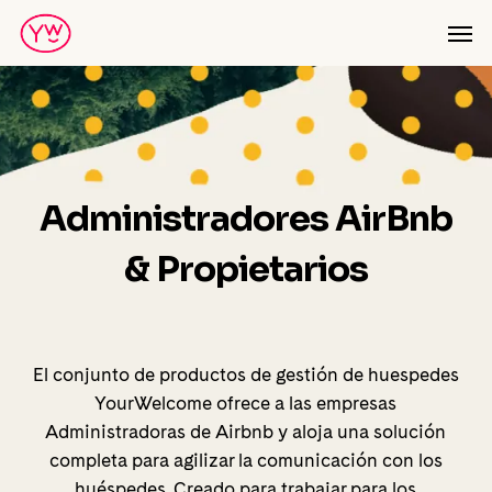
Skip
Men
to
main
content
Administradores AirBnb
& Propietarios
El conjunto de productos de gestión de huespedes
YourWelcome ofrece a las empresas
Administradoras de Airbnb y aloja una solución
completa para agilizar la comunicación con los
huéspedes. Creado para trabajar para los